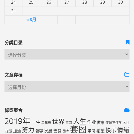
24
25
26
27
28
29
30
31
« 6月
分类目录
文章存档
标签聚合
2019年
人生
世界
一生
作业
做事
三年级
东西
停课不停学
关注
套图
努力
情绪
快乐
发展
善良
希望
力量
加油
包容
学习
图库