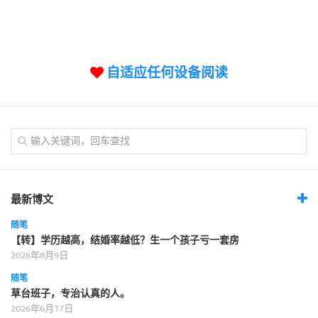
标签
论坛
论坛搜索
自适应任何设备阅读
页面
关于
博客树
精品域名
友情链接
最新博文
随笔
【转】学历越高，结婚率越低？生一个孩子亏一套房
2026年8月9日
随笔
草台班子，专治认真的人。
2026年6月17日