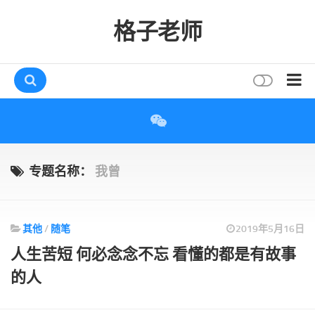
格子老师
首页
读书
互动
专题名称：
我曾
评论
打赏
其他
/
随笔
2019年5月16日
唠叨
人生苦短 何必念念不忘 看懂的都是有故事
读者
的人
存档