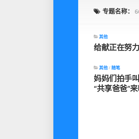
专题名称：
6
其他
给献‬正在努
其他
/
随笔
妈妈们拍手
“共享爸爸”来