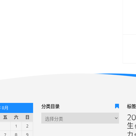
分类目录
标
年 8月
2
五
六
日
生
1
2
力
7
8
9