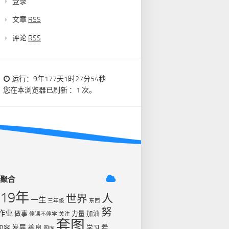
登录
文章
RSS
评论
RSS
运行：9年177天1时27分54秒
您在本浏览器已刷新 ：1 次。
签聚合
019年
人
世界
一生
三年级
东西
努
作业
做事
力量
加油
停课不停学
关注
套图
发展
善良
希
包容
学习
图库