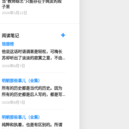
当“教师综艺”只能存在于网友的段
子里
2026年5月22日
阅读笔记
琅琊榜
他说这话时语调甚是轻松，可梅长
苏却听出了淡淡的寂寞之意，不由
深深看了他一眼
2026年8月7日
明朝那些事儿（全集）
所有的历史都是当代的历史。因为
所有的历史都是后人写的，都是写
的人的那个时代的感…
2026年8月7日
明朝那些事儿（全集）
纯粹和执着，也是有区别的。所谓