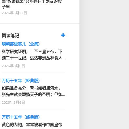
当“教师综艺”只能存在于网友的段
子里
2026年5月22日
阅读笔记
明朝那些事儿（全集）
科学研究证明，上至三皇五帝，下
到二十一世纪，远达非洲丛林食人
部落，近抵家门口的…
2026年8月6日
万历十五年（经典版）
如果准备充分，背书如银瓶泻水，
张先生就会颂扬天子的圣明；但如
果背得结结巴巴或者…
2026年8月6日
万历十五年（经典版）
黄色的龙袍，常常被看作中国皇帝