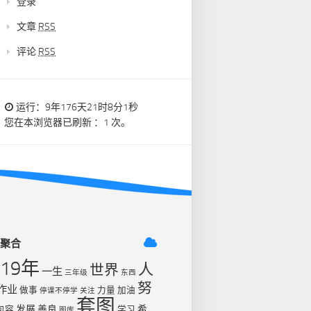
登录
文章
RSS
评论
RSS
运行：9年176天21时8分1秒
您在本浏览器已刷新 ：1 次。
签聚合
019年
人
世界
一生
三年级
东西
努
作业
做事
力量
加油
停课不停学
关注
套图
发展
善良
希
包容
学习
图库