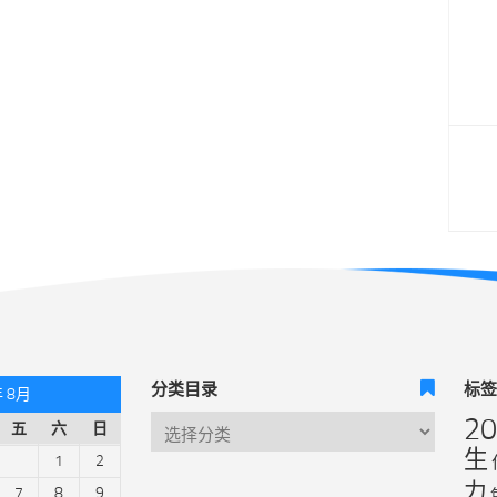
分类目录
标
年 8月
2
五
六
日
生
1
2
力
7
8
9