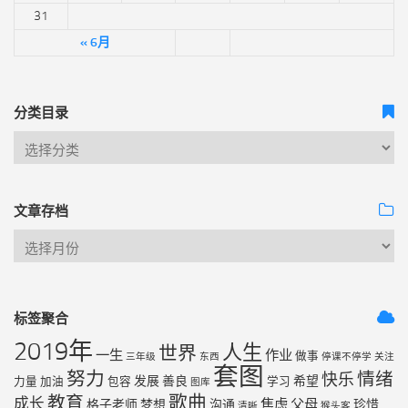
31
« 6月
分类目录
文章存档
标签聚合
2019年
人生
世界
一生
作业
做事
三年级
东西
停课不停学
关注
套图
努力
情绪
快乐
发展
善良
希望
力量
加油
包容
学习
图库
歌曲
教育
成长
焦虑
父母
格子老师
梦想
沟通
珍惜
清晰
猴头客