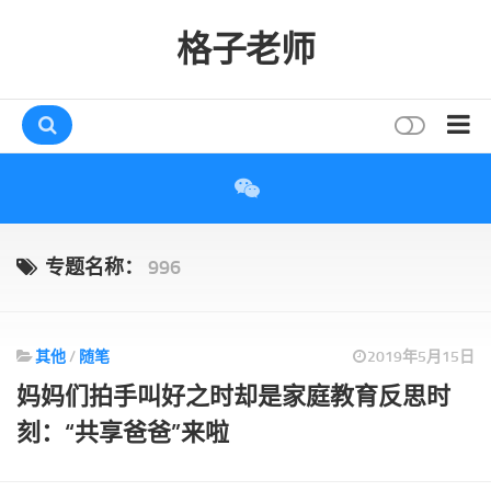
格子老师
首页
读书
互动
专题名称：
996
评论
打赏
其他
/
随笔
2019年5月15日
唠叨
妈妈们拍手叫好之时却是家庭教育反思时
读者
刻：“共享爸爸”来啦
存档