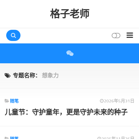
格子老师
首页
读书
互动
专题名称：
想象力
评论
打赏
随笔
2026年5月31日
唠叨
儿童节：守护童年，更是守护未来的种子
读者
存档
随笔
2025年11月26日