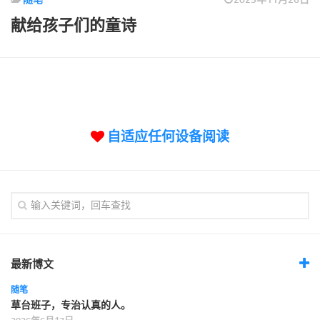
标签
献给孩子们的童诗
论坛
论坛搜索
页面
关于
博客树
自适应任何设备阅读
精品域名
友情链接
最新博文
随笔
草台班子，专治认真的人。