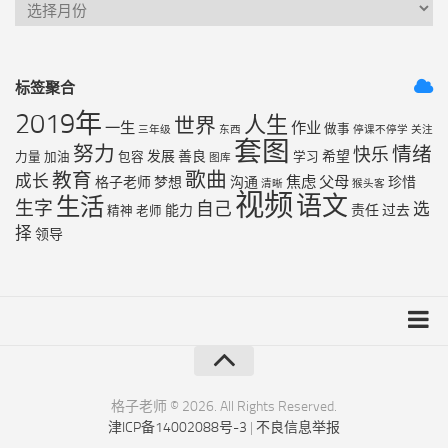
标签聚合
2019年
人生
世界
一生
作业
做事
三年级
东西
停课不停学
关注
套图
努力
情绪
快乐
发展
善良
希望
力量
加油
包容
学习
图库
歌曲
教育
成长
焦虑
父母
格子老师
梦想
沟通
珍惜
清晰
猴头客
视频
语文
生活
生字
自己
选
能力
责任
过去
精神
老师
择
领导
友链列表
最近更新
格子老师 © 2026. All Rights Reserved.
津ICP备14002088号-3
|
不良信息举报
RSS地图