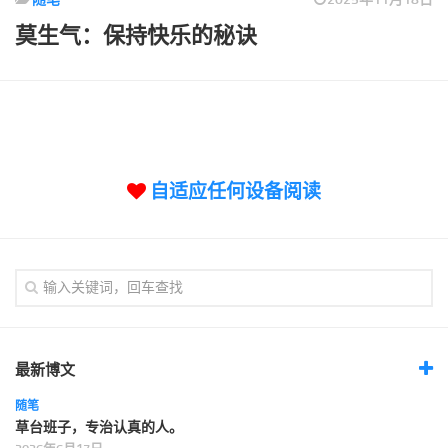
标签
莫生气：保持快乐的秘诀
论坛
论坛搜索
页面
关于
博客树
自适应任何设备阅读
精品域名
友情链接
最新博文
随笔
草台班子，专治认真的人。