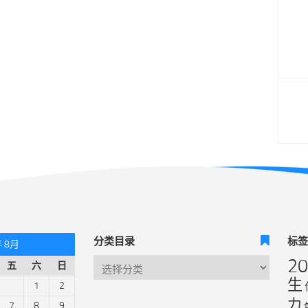
分类目录
标
年 8月
2
五
六
日
生
1
2
力
7
8
9