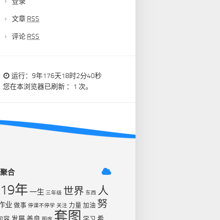
登录
文章
RSS
评论
RSS
运行：9年176天18时2分40秒
您在本浏览器已刷新 ：1 次。
签聚合
019年
人
世界
一生
三年级
东西
努
作业
做事
力量
加油
停课不停学
关注
套图
发展
善良
希
包容
学习
图库