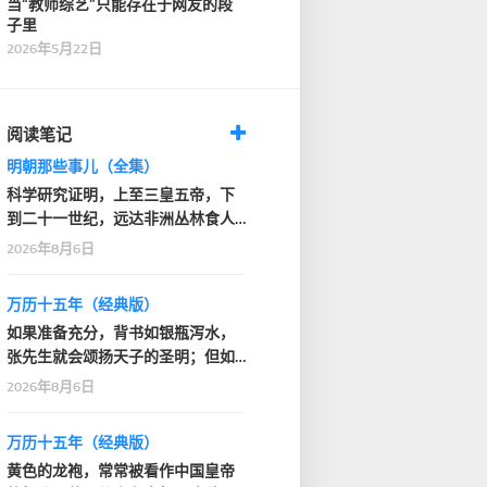
当“教师综艺”只能存在于网友的段
子里
2026年5月22日
阅读笔记
明朝那些事儿（全集）
科学研究证明，上至三皇五帝，下
到二十一世纪，远达非洲丛林食人
部落，近抵家门口的…
2026年8月6日
万历十五年（经典版）
如果准备充分，背书如银瓶泻水，
张先生就会颂扬天子的圣明；但如
果背得结结巴巴或者…
2026年8月6日
万历十五年（经典版）
黄色的龙袍，常常被看作中国皇帝