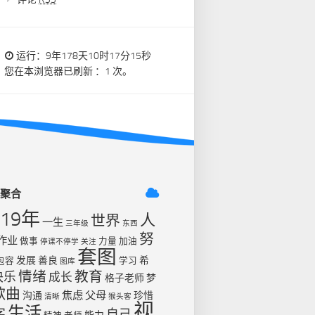
运行：9年178天10时17分16秒
您在本浏览器已刷新 ：1 次。
签聚合
019年
人
世界
一生
三年级
东西
努
作业
做事
力量
加油
停课不停学
关注
套图
发展
善良
希
包容
学习
图库
情绪
教育
快乐
成长
格子老师
梦
歌曲
焦虑
父母
沟通
珍惜
清晰
猴头客
视
生活
字
自己