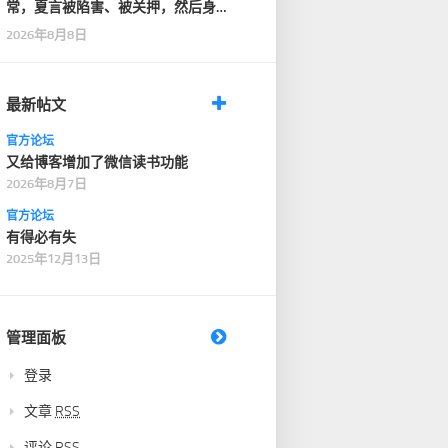
常，夏言被陷害、被关押，然后身
首异处，家破人亡，这…
2026年8月8日
最新帖文
官方论坛
又给博客增加了微信读书功能
2026年8月7日
官方论坛
有得必有失
2025年12月13日
管理面板
登录
文章
RSS
评论
RSS