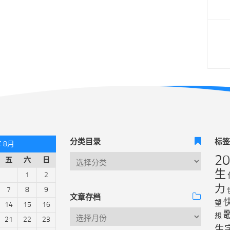
分类目录
标
年 8月
2
五
六
日
生
1
2
力
7
8
9
文章存档
望
14
15
16
想
21
22
23
生