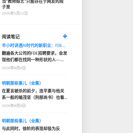
当“教师综艺”只能存在于网友的段
子里
2026年5月22日
阅读笔记
半小时讲透AI时代的新职业：FDE（轻科技）
翻遍各大公司的FDE招聘要求，会发
现他们都在找同一种形状的人——
业内俗称「T型人才」…
2026年8月8日
明朝那些事儿（全集）
在夏言被杀的前夕，连平素与他关
系一般的喻茂坚（刑部尚书）也看
不下去了，毅然站出…
2026年8月8日
明朝那些事儿（全集）
与此同时，徐阶的表现却极为反