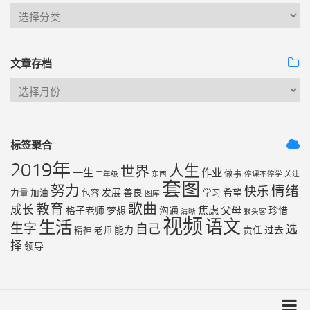
文章存档
标签聚合
2019年
人生
世界
一生
作业
做事
三年级
东西
停课不停学
关注
套图
努力
情绪
快乐
发展
善良
希望
力量
加油
包容
学习
图库
歌曲
教育
成长
焦虑
父母
格子老师
梦想
沟通
珍惜
清晰
猴头客
视频
语文
生活
生字
自己
选
能力
责任
过去
精神
老师
择
领导