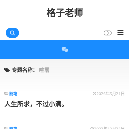
格子老师
首页
读书
互动
专题名称：
喧嚣
评论
打赏
随笔
2026年5月21日
唠叨
人生所求，不过小满。
读者
存档
随笔
2023年12月22日