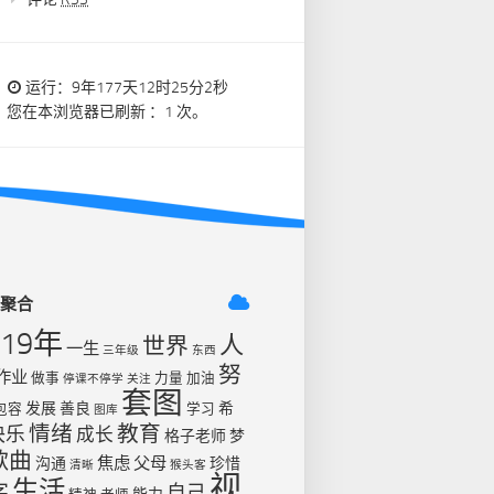
运行：9年177天12时25分3秒
您在本浏览器已刷新 ：1 次。
签聚合
019年
人
世界
一生
三年级
东西
努
作业
做事
力量
加油
停课不停学
关注
套图
发展
善良
希
包容
学习
图库
情绪
教育
快乐
成长
格子老师
梦
歌曲
焦虑
父母
沟通
珍惜
清晰
猴头客
视
生活
字
自己