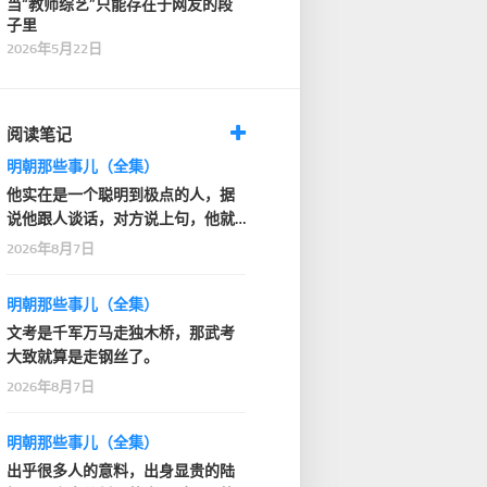
当“教师综艺”只能存在于网友的段
子里
2026年5月22日
阅读笔记
明朝那些事儿（全集）
他实在是一个聪明到极点的人，据
说他跟人谈话，对方说上句，他就
知道人家下句要说什…
2026年8月7日
明朝那些事儿（全集）
文考是千军万马走独木桥，那武考
大致就算是走钢丝了。
2026年8月7日
明朝那些事儿（全集）
出乎很多人的意料，出身显贵的陆