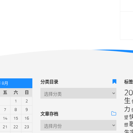
分类目录
标
年 8月
2
五
六
日
生
1
2
力
7
8
9
文章存档
望
14
15
16
想
21
22
23
生