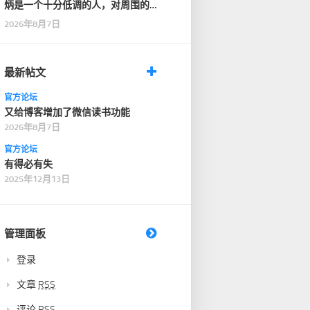
炳是一个十分低调的人，对周围的
人也十分客气，没有…
2026年8月7日
最新帖文
官方论坛
又给博客增加了微信读书功能
2026年8月7日
官方论坛
有得必有失
2025年12月13日
管理面板
登录
文章
RSS
评论
RSS