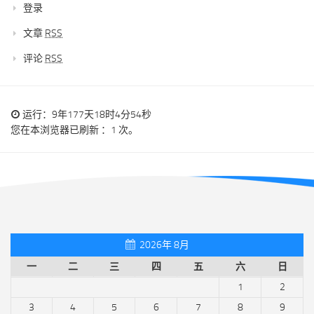
登录
文章
RSS
评论
RSS
运行：9年177天18时4分54秒
您在本浏览器已刷新 ：1 次。
2026年 8月
一
二
三
四
五
六
日
1
2
3
4
5
6
7
8
9