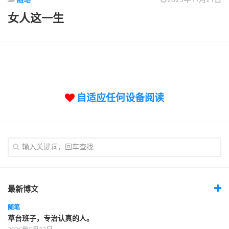
标签
女人这一生
论坛
论坛搜索
页面
关于
博客树
自适应任何设备阅读
精品域名
友情链接
最新博文
随笔
草台班子，专治认真的人。