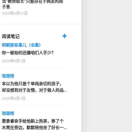
当“教师综艺”只能存在于网友的段
子里
2026年5月22日
阅读笔记
明朝那些事儿（全集）
你一被劫的还嫌咱们人手少？
2026年8月7日
琅琊榜
本以为他只是个单纯亲切的孩子，
却没想到对于友情，对于做人的品
德，这个年轻人竟有…
2026年8月7日
琅琊榜
萧景睿亲手给他斟上热茶，移了个
木凳在旁边，默默陪他坐了好长一