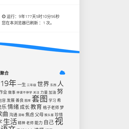
运行：9年177天5时10分56秒
您在本浏览器已刷新 ：1 次。
签聚合
019年
人
世界
一生
三年级
东西
努
作业
做事
力量
加油
停课不停学
关注
套图
发展
善良
希
包容
学习
图库
情绪
教育
快乐
成长
格子老师
梦
歌曲
焦虑
父母
沟通
珍惜
清晰
猴头客
视
生活
字
自己
能力
精神
老师