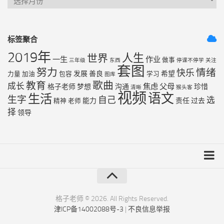
标签聚合
2019年
人生
世界
一生
作业
做事
三年级
东西
停课不停学
关注
套图
努力
情绪
快乐
发展
善良
希望
力量
加油
包容
学习
图库
歌曲
教育
成长
焦虑
父母
格子老师
梦想
沟通
珍惜
清晰
猴头客
视频
语文
生活
生字
自己
选
能力
责任
过去
精神
老师
择
领导
友链列表
最近更新
格子老师 © 2026. All Rights Reserved.
津ICP备14002088号-3
|
不良信息举报
RSS地图