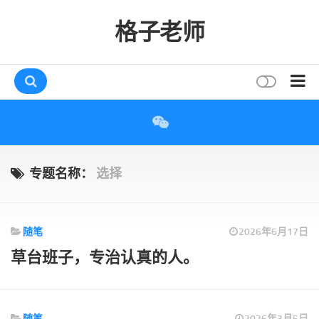
格子老师
首页
读书
互动
专题名称：
选择
评论
打赏
随笔
2026年6月17日
唠叨
草台班子，专治认真的人。
读者
存档
随笔
2026年3月5日