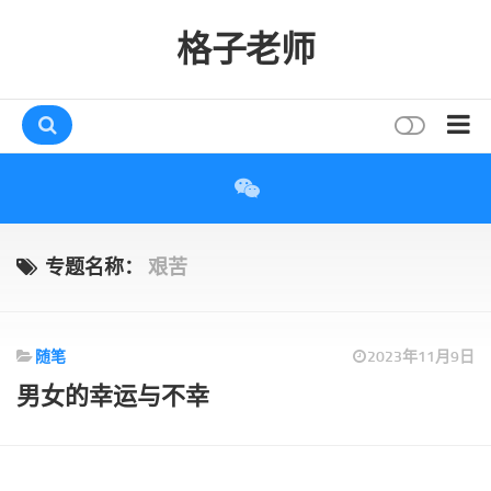
格子老师
首页
读书
互动
专题名称：
艰苦
评论
打赏
随笔
2023年11月9日
唠叨
男女的幸运与不幸
读者
存档