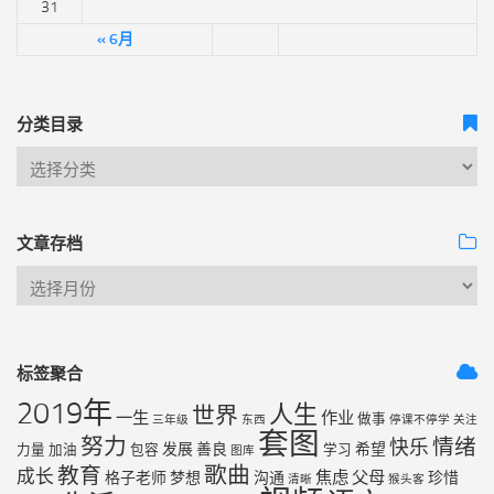
31
« 6月
分类目录
文章存档
标签聚合
2019年
人生
世界
一生
作业
做事
三年级
东西
停课不停学
关注
套图
努力
情绪
快乐
发展
善良
希望
力量
加油
包容
学习
图库
歌曲
教育
成长
焦虑
父母
格子老师
梦想
沟通
珍惜
清晰
猴头客