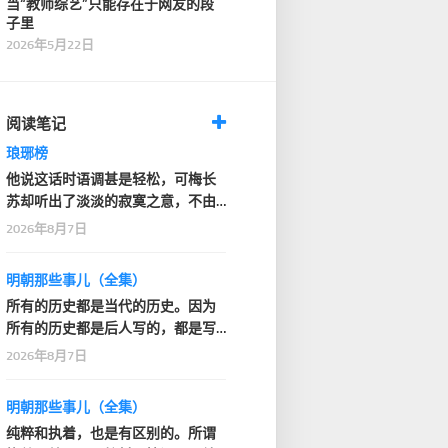
当“教师综艺”只能存在于网友的段
子里
2026年5月22日
阅读笔记
琅琊榜
他说这话时语调甚是轻松，可梅长
苏却听出了淡淡的寂寞之意，不由
深深看了他一眼
2026年8月7日
明朝那些事儿（全集）
所有的历史都是当代的历史。因为
所有的历史都是后人写的，都是写
的人的那个时代的感…
2026年8月7日
明朝那些事儿（全集）
纯粹和执着，也是有区别的。所谓