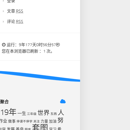
登录
文章
RSS
评论
RSS
运行：9年177天0时56分57秒
您在本浏览器已刷新 ：1 次。
签聚合
019年
人
世界
一生
三年级
东西
努
作业
做事
力量
加油
停课不停学
关注
套图
发展
善良
希
包容
学习
图库