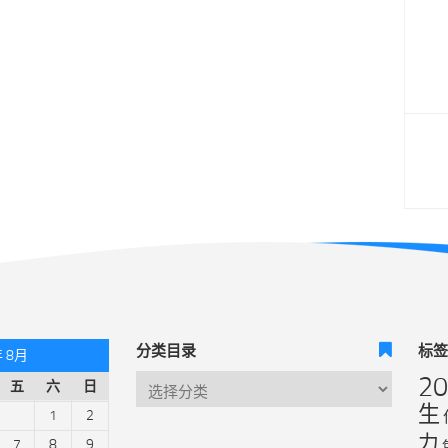
分类目录
标
年 8月
2
五
六
日
生
1
2
力
7
8
9