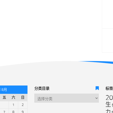
分类目录
标
年 8月
2
五
六
日
生
1
2
力
7
8
9