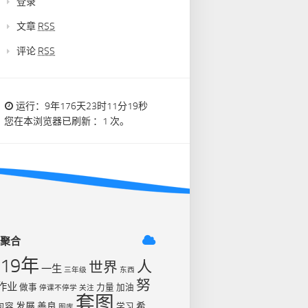
登录
文章
RSS
评论
RSS
运行：9年176天23时11分19秒
您在本浏览器已刷新 ：1 次。
签聚合
019年
人
世界
一生
三年级
东西
努
作业
做事
力量
加油
停课不停学
关注
套图
发展
善良
希
包容
学习
图库