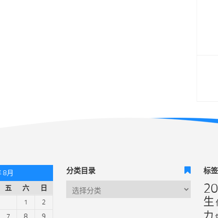
分类目录
标
年 8月
2
五
六
日
生
1
2
力
7
8
9