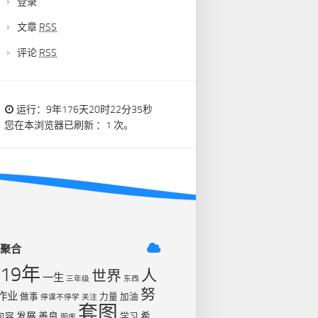
登录
文章
RSS
评论
RSS
运行：9年176天20时22分35秒
您在本浏览器已刷新 ：1 次。
签聚合
019年
人
世界
一生
三年级
东西
努
作业
做事
力量
加油
停课不停学
关注
套图
发展
善良
希
包容
学习
图库