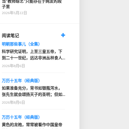
当“教师综艺”只能存在于网友的段
子里
2026年5月22日
阅读笔记
明朝那些事儿（全集）
科学研究证明，上至三皇五帝，下
到二十一世纪，远达非洲丛林食人
部落，近抵家门口的…
2026年8月6日
万历十五年（经典版）
如果准备充分，背书如银瓶泻水，
张先生就会颂扬天子的圣明；但如
果背得结结巴巴或者…
2026年8月6日
万历十五年（经典版）
黄色的龙袍，常常被看作中国皇帝