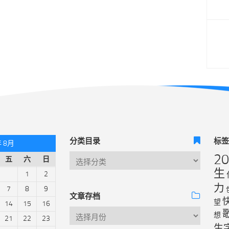
分类目录
标
年 8月
2
五
六
日
生
1
2
力
7
8
9
文章存档
望
14
15
16
想
21
22
23
生