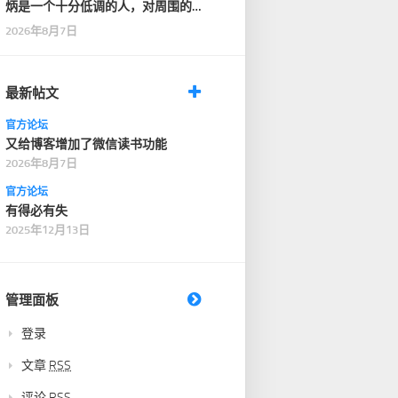
炳是一个十分低调的人，对周围的
人也十分客气，没有…
2026年8月7日
最新帖文
官方论坛
又给博客增加了微信读书功能
2026年8月7日
官方论坛
有得必有失
2025年12月13日
管理面板
登录
文章
RSS
评论
RSS