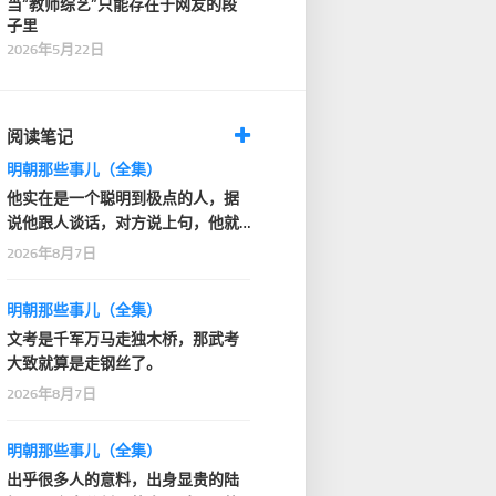
当“教师综艺”只能存在于网友的段
子里
2026年5月22日
阅读笔记
明朝那些事儿（全集）
他实在是一个聪明到极点的人，据
说他跟人谈话，对方说上句，他就
知道人家下句要说什…
2026年8月7日
明朝那些事儿（全集）
文考是千军万马走独木桥，那武考
大致就算是走钢丝了。
2026年8月7日
明朝那些事儿（全集）
出乎很多人的意料，出身显贵的陆