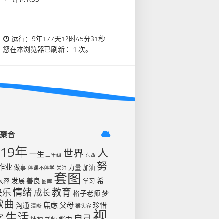
运行：9年177天12时45分32秒
您在本浏览器已刷新 ：1 次。
签聚合
019年
人
世界
一生
三年级
东西
努
作业
做事
力量
加油
停课不停学
关注
套图
发展
善良
希
包容
学习
图库
情绪
教育
快乐
成长
格子老师
梦
歌曲
焦虑
父母
沟通
珍惜
清晰
猴头客
视
生活
字
自己