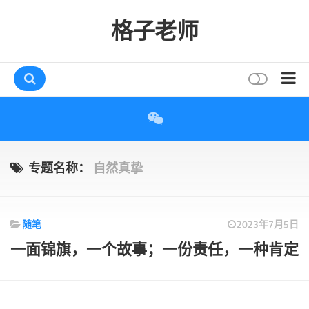
格子老师
首页
读书
互动
专题名称：
自然真挚
评论
打赏
随笔
2023年7月5日
唠叨
一面锦旗，一个故事；一份责任，一种肯定
读者
存档