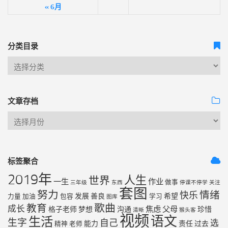
« 6月
分类目录
文章存档
标签聚合
2019年
人生
世界
一生
作业
做事
三年级
东西
停课不停学
关注
套图
努力
情绪
快乐
发展
善良
希望
力量
加油
包容
学习
图库
歌曲
教育
成长
焦虑
父母
格子老师
梦想
沟通
珍惜
清晰
猴头客
视频
语文
生活
生字
自己
选
能力
责任
过去
精神
老师