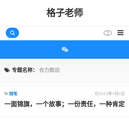
格子老师
首页
读书
互动
专题名称：
合力致远
评论
打赏
随笔
2023年7月5日
唠叨
一面锦旗，一个故事；一份责任，一种肯定
读者
存档