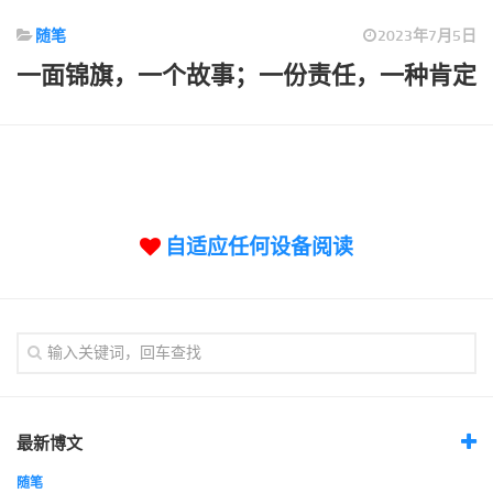
标签
随笔
2023年7月5日
论坛
一面锦旗，一个故事；一份责任，一种肯定
论坛搜索
页面
关于
博客树
精品域名
自适应任何设备阅读
友情链接
最新博文
随笔