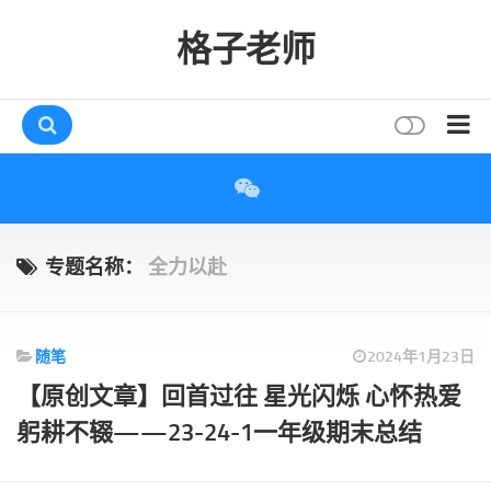
格子老师
首页
读书
互动
专题名称：
全力以赴
评论
打赏
随笔
2024年1月23日
唠叨
【原创文章】回首过往 星光闪烁 心怀热爱
读者
躬耕不辍——23-24-1一年级期末总结
存档