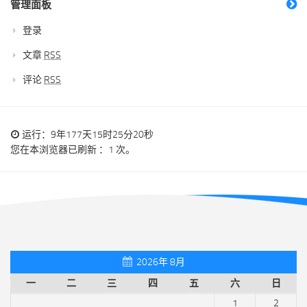
管理面板
登录
文章
RSS
评论
RSS
运行：9年177天15时25分21秒
您在本浏览器已刷新 ：1 次。
2026年 8月
一
二
三
四
五
六
日
1
2