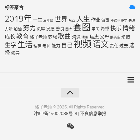
标签聚合
2019年
人生
世界
一生
作业
做事
三年级
东西
停课不停学
关注
套图
努力
情绪
快乐
发展
善良
希望
力量
加油
包容
学习
图库
歌曲
教育
成长
焦虑
父母
格子老师
梦想
沟通
珍惜
清晰
猴头客
视频
语文
生活
生字
自己
选
能力
责任
过去
精神
老师
择
领导
友链列表
最近更新
格子老师 © 2026. All Rights Reserved.
津ICP备14002088号-3
|
不良信息举报
RSS地图
XML地图