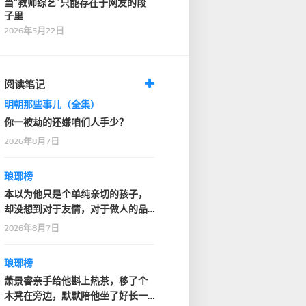
当“教师综艺”只能存在于网友的段
子里
2026年5月22日
阅读笔记
明朝那些事儿（全集）
你一被劫的还嫌咱们人手少？
2026年8月7日
琅琊榜
本以为他只是个单纯亲切的孩子，
却没想到对于友情，对于做人的品
德，这个年轻人竟有…
2026年8月7日
琅琊榜
萧景睿亲手给他斟上热茶，移了个
木凳在旁边，默默陪他坐了好长一