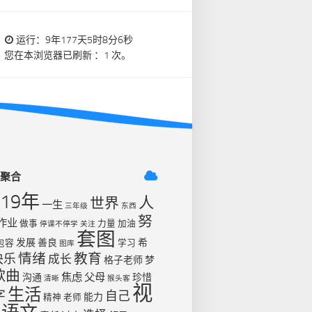
运行：9年177天5时8分7秒
您在本浏览器已刷新 ：1 次。
签聚合
019年
人
世界
一生
三年级
东西
努
作业
做事
力量
加油
停课不停学
关注
套图
发展
善良
希
包容
学习
图库
情绪
教育
快乐
成长
格子老师
梦
歌曲
焦虑
父母
沟通
珍惜
清晰
猴头客
视
生活
字
自己
能力
精神
老师