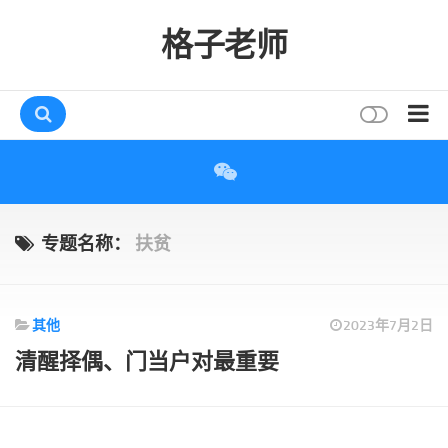
格子老师
首页
读书
互动
专题名称：
扶贫
评论
打赏
其他
2023年7月2日
唠叨
清醒择偶、门当户对最重要
读者
存档