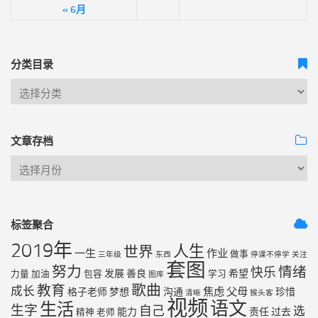
« 6月
分类目录
文章存档
标签聚合
2019年
人生
世界
一生
作业
做事
三年级
东西
停课不停学
关注
套图
努力
情绪
快乐
发展
善良
希望
力量
加油
包容
学习
图库
歌曲
教育
成长
焦虑
父母
格子老师
梦想
沟通
珍惜
清晰
猴头客
视频
语文
生活
生字
自己
选
能力
责任
过去
精神
老师