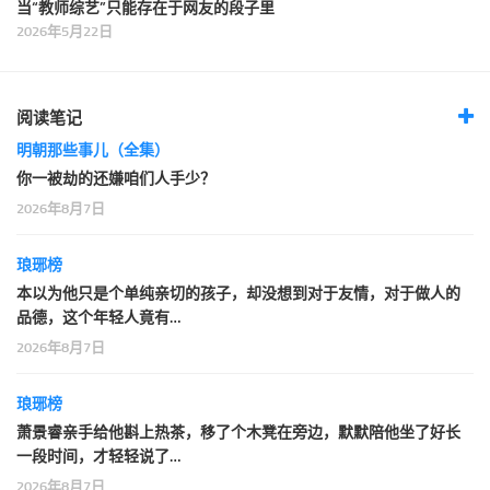
当“教师综艺”只能存在于网友的段子里
2026年5月22日
阅读笔记
明朝那些事儿（全集）
你一被劫的还嫌咱们人手少？
2026年8月7日
琅琊榜
本以为他只是个单纯亲切的孩子，却没想到对于友情，对于做人的
品德，这个年轻人竟有…
2026年8月7日
琅琊榜
萧景睿亲手给他斟上热茶，移了个木凳在旁边，默默陪他坐了好长
一段时间，才轻轻说了…
2026年8月7日