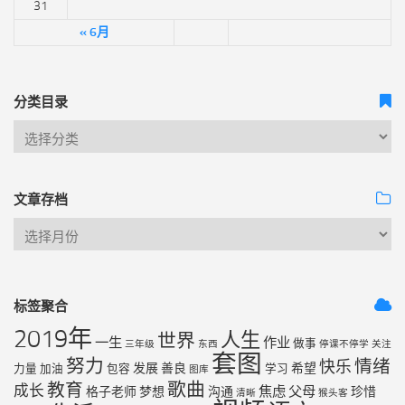
31
« 6月
分类目录
文章存档
标签聚合
2019年
人生
世界
一生
作业
做事
三年级
东西
停课不停学
关注
套图
努力
情绪
快乐
发展
善良
希望
力量
加油
包容
学习
图库
歌曲
教育
成长
焦虑
父母
格子老师
梦想
沟通
珍惜
清晰
猴头客