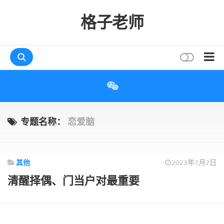
格子老师
首页
读书
互动
专题名称：
恋爱脑
评论
打赏
其他
2023年7月2日
唠叨
清醒择偶、门当户对最重要
读者
存档