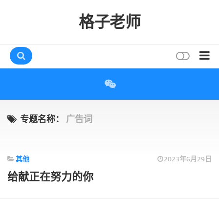
格子老师
首页
读书
互动
专题名称：
广告词
评论
打赏
其他
2023年6月29日
唠叨
给献‬正在努力的你
读者
存档