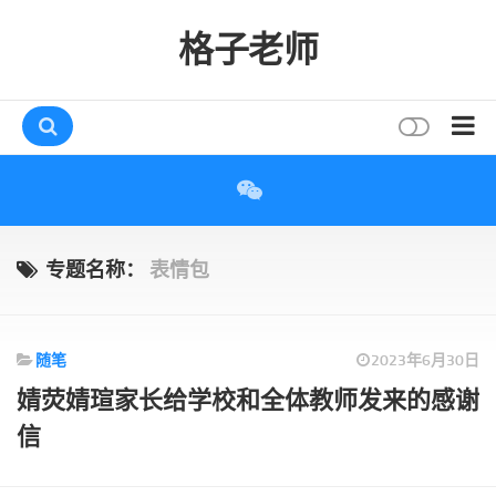
格子老师
首页
读书
互动
专题名称：
表情包
评论
打赏
随笔
2023年6月30日
唠叨
婧荧婧瑄家长给学校和全体教师发来的感谢
读者
信
存档