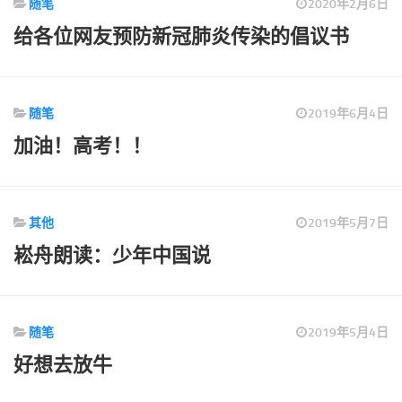
随笔
2020年2月6日
标签
给各位网友预防新冠肺炎传染的倡议书
论坛
论坛搜索
页面
随笔
2019年6月4日
关于
加油！高考！！
博客树
精品域名
友情链接
其他
2019年5月7日
崧舟朗读：少年中国说
随笔
2019年5月4日
好想去放牛