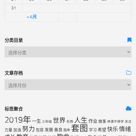
31
« 6月
分类目录
文章存档
标签聚合
2019年
人生
世界
一生
作业
做事
三年级
东西
停课不停学
关注
套图
努力
情绪
快乐
发展
善良
希望
力量
加油
包容
学习
图库