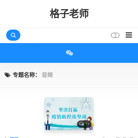
格子老师
首页
读书
互动
专题名称：
音频
评论
打赏
唠叨
读者
11
存档