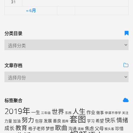
31
« 6月
分类目录
文章存档
标签聚合
2019年
人生
世界
一生
作业
做事
三年级
东西
停课不停学
关注
套图
努力
情绪
快乐
发展
善良
希望
力量
加油
包容
学习
图库
歌曲
教育
成长
焦虑
父母
格子老师
梦想
沟通
珍惜
清晰
猴头客