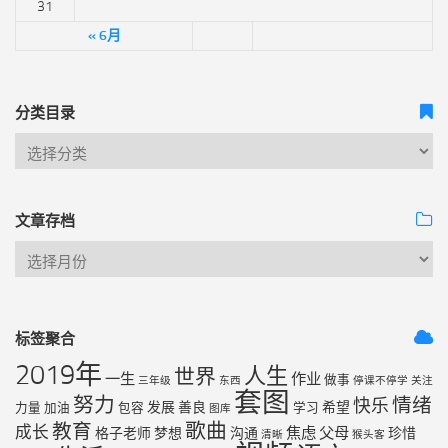
31
« 6月
分类目录
文章存档
标签聚合
2019年
人生
世界
一生
作业
做事
三年级
东西
停课不停学
关注
套图
努力
情绪
快乐
发展
善良
希望
力量
加油
包容
学习
图库
歌曲
教育
成长
焦虑
父母
格子老师
梦想
沟通
珍惜
清晰
猴头客