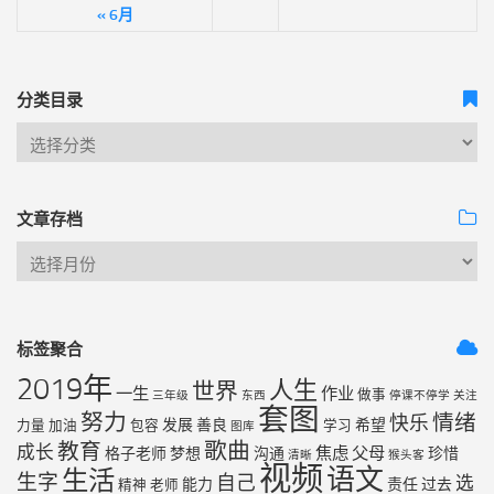
« 6月
分类目录
文章存档
标签聚合
2019年
人生
世界
一生
作业
做事
三年级
东西
停课不停学
关注
套图
努力
情绪
快乐
发展
善良
希望
力量
加油
包容
学习
图库
歌曲
教育
成长
焦虑
父母
格子老师
梦想
沟通
珍惜
清晰
猴头客
视频
语文
生活
生字
自己
选
能力
责任
过去
精神
老师