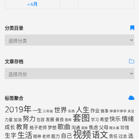
« 6月
分类目录
文章存档
标签聚合
2019年
人生
世界
一生
作业
做事
三年级
东西
停课不停学
关注
套图
努力
情绪
快乐
发展
善良
希望
力量
加油
包容
学习
图库
歌曲
教育
成长
焦虑
父母
格子老师
梦想
沟通
珍惜
清晰
猴头客
视频
语文
生活
生字
自己
选
能力
责任
过去
精神
老师