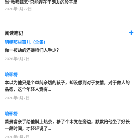
当“教师综艺”只能存在于网友的段子里
2026年5月22日
阅读笔记
明朝那些事儿（全集）
你一被劫的还嫌咱们人手少？
2026年8月7日
琅琊榜
本以为他只是个单纯亲切的孩子，却没想到对于友情，对于做人的
品德，这个年轻人竟有…
2026年8月7日
琅琊榜
萧景睿亲手给他斟上热茶，移了个木凳在旁边，默默陪他坐了好长
一段时间，才轻轻说了…
2026年8月7日