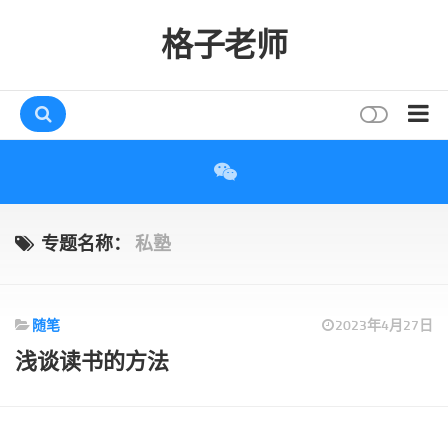
格子老师
首页
读书
互动
专题名称：
私塾
评论
打赏
随笔
2023年4月27日
唠叨
浅谈读书的方法
读者
存档