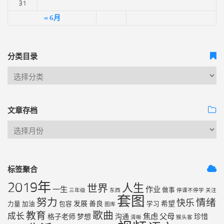
31
« 6月
分类目录
文章存档
标签聚合
2019年
人生
世界
一生
作业
做事
三年级
东西
停课不停学
关注
套图
努力
情绪
快乐
发展
善良
希望
力量
加油
包容
学习
图库
歌曲
教育
成长
焦虑
父母
格子老师
梦想
沟通
珍惜
清晰
猴头客