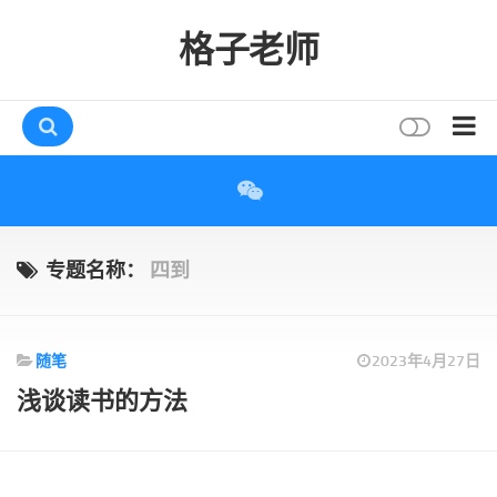
格子老师
首页
读书
互动
专题名称：
四到
评论
打赏
随笔
2023年4月27日
唠叨
浅谈读书的方法
读者
存档