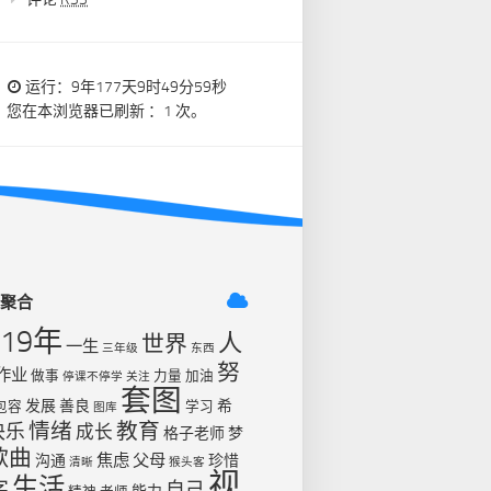
运行：9年177天9时49分59秒
您在本浏览器已刷新 ：1 次。
签聚合
019年
人
世界
一生
三年级
东西
努
作业
做事
力量
加油
停课不停学
关注
套图
发展
善良
希
包容
学习
图库
情绪
教育
快乐
成长
格子老师
梦
歌曲
焦虑
父母
沟通
珍惜
清晰
猴头客
视
生活
字
自己