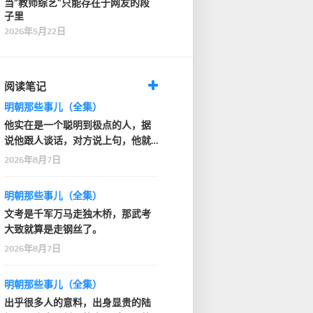
当“教师综艺”只能存在于网友的段
子里
2026年5月22日
阅读笔记
明朝那些事儿（全集）
他实在是一个聪明到极点的人，据
说他跟人谈话，对方说上句，他就
知道人家下句要说什…
2026年8月7日
明朝那些事儿（全集）
文考是千军万马走独木桥，那武考
大致就算是走钢丝了。
2026年8月7日
明朝那些事儿（全集）
出乎很多人的意料，出身显贵的陆