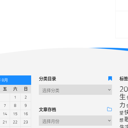
分类目录
标
年 8月
2
五
六
日
生
1
2
力
7
8
9
文章存档
望
14
15
16
想
21
22
23
生