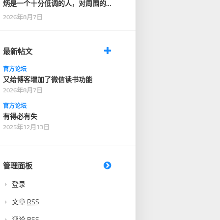
炳是一个十分低调的人，对周围的
人也十分客气，没有…
2026年8月7日
最新帖文
官方论坛
又给博客增加了微信读书功能
2026年8月7日
官方论坛
有得必有失
2025年12月13日
管理面板
登录
文章
RSS
评论
RSS