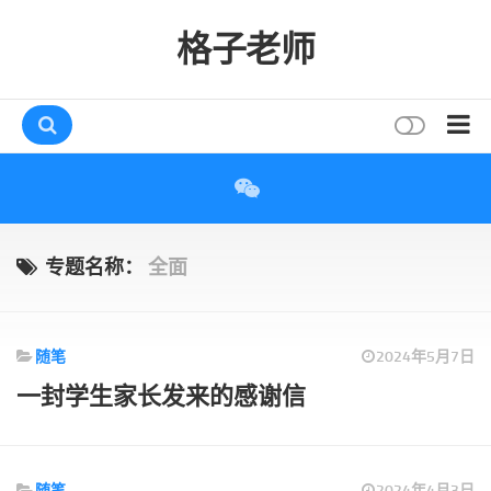
格子老师
首页
读书
互动
专题名称：
全面
评论
打赏
随笔
2024年5月7日
唠叨
一封学生家长发来的感谢信
读者
存档
随笔
2024年4月3日