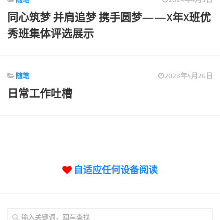
标签
同心筑梦 并肩追梦 携手圆梦——X年X班优
论坛
秀班集体评选展示
论坛搜索
页面
关于
随笔
2023年4月26日
博客树
日常工作吐槽
精品域名
友情链接
自适应任何设备阅读