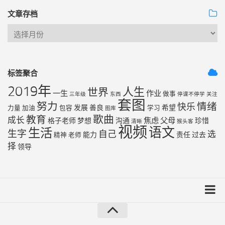
文章存档
标签聚合
2019年
人生
世界
一生
作业
做事
三年级
东西
停课不停学
关注
套图
努力
情绪
快乐
发展
善良
希望
力量
加油
包容
学习
图库
歌曲
教育
成长
焦虑
父母
格子老师
梦想
沟通
珍惜
清晰
猴头客
视频
语文
生活
生字
自己
选
能力
责任
过去
精神
老师
择
领导
友链列表