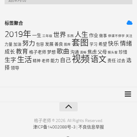
标签聚合
2019年
人生
世界
一生
作业
做事
三年级
东西
停课不停学
关注
套图
努力
情绪
快乐
发展
善良
希望
力量
加油
包容
学习
图库
歌曲
教育
成长
焦虑
父母
格子老师
梦想
沟通
珍惜
清晰
猴头客
视频
语文
生活
生字
自己
选
能力
责任
过去
精神
老师
择
领导
友链列表
最近更新
格子老师 © 2026. All Rights Reserved.
津ICP备14002088号-3
|
不良信息举报
RSS地图