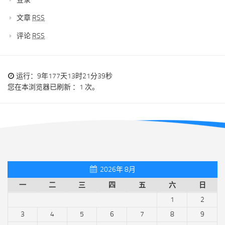
文章
RSS
评论
RSS
运行：9年177天13时21分39秒
您在本浏览器已刷新 ：1 次。
2026年 8月
一
二
三
四
五
六
日
1
2
3
4
5
6
7
8
9