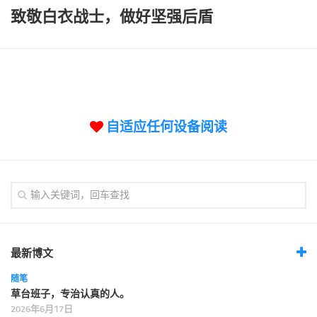
标签
致敬白衣战士，做好坚强后盾
论坛
论坛搜索
页面
关于
自适应任何设备阅读
博客树
精品域名
友情链接
最新博文
随笔
草台班子，专治认真的人。
2026年6月17日