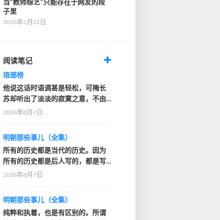
当“教师综艺”只能存在于网友的段
子里
2026年5月22日
阅读笔记
琅琊榜
他说这话时语调甚是轻松，可梅长
苏却听出了淡淡的寂寞之意，不由
深深看了他一眼
2026年8月7日
明朝那些事儿（全集）
所有的历史都是当代的历史。因为
所有的历史都是后人写的，都是写
的人的那个时代的感…
2026年8月7日
明朝那些事儿（全集）
纯粹和执着，也是有区别的。所谓