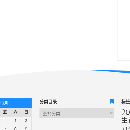
分类目录
标
年 8月
2
五
六
日
生
1
2
力
7
8
9