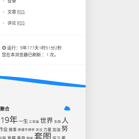
登录
文章
RSS
评论
RSS
运行：9年177天1时51分3秒
您在本浏览器已刷新 ：1 次。
签聚合
019年
人
世界
一生
三年级
东西
努
作业
做事
力量
加油
停课不停学
关注
套图
发展
善良
希
包容
学习
图库