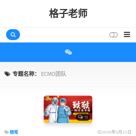
格子老师
首页
读书
互动
专题名称：
ECMO团队
评论
打赏
唠叨
读者
10
存档
随笔
2020年3月25日