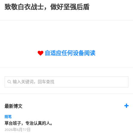
标签
致敬白衣战士，做好坚强后盾
论坛
论坛搜索
页面
关于
自适应任何设备阅读
博客树
精品域名
友情链接
最新博文
随笔
草台班子，专治认真的人。
2026年6月17日