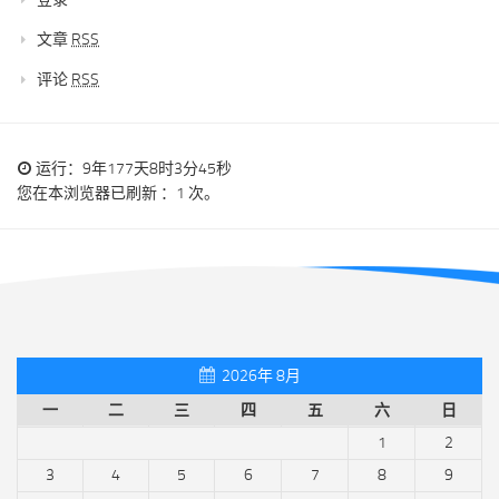
文章
RSS
评论
RSS
运行：9年177天8时3分46秒
您在本浏览器已刷新 ：1 次。
2026年 8月
一
二
三
四
五
六
日
1
2
3
4
5
6
7
8
9