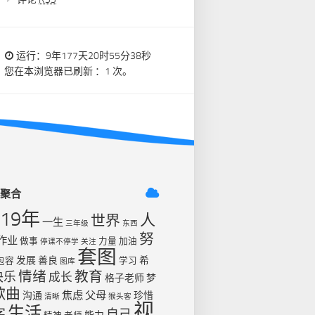
运行：9年177天20时55分38秒
您在本浏览器已刷新 ：1 次。
签聚合
019年
人
世界
一生
三年级
东西
努
作业
做事
力量
加油
停课不停学
关注
套图
发展
善良
希
包容
学习
图库
情绪
教育
快乐
成长
格子老师
梦
歌曲
焦虑
父母
沟通
珍惜
清晰
猴头客
视
生活
字
自己