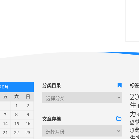
分类目录
标
年 8月
2
五
六
日
生
1
2
力
7
8
9
文章存档
望
14
15
16
想
21
22
23
生