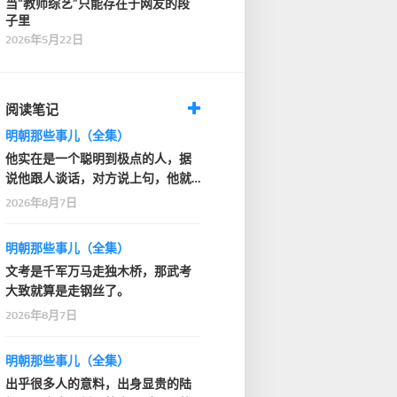
当“教师综艺”只能存在于网友的段
子里
2026年5月22日
阅读笔记
明朝那些事儿（全集）
他实在是一个聪明到极点的人，据
说他跟人谈话，对方说上句，他就
知道人家下句要说什…
2026年8月7日
明朝那些事儿（全集）
文考是千军万马走独木桥，那武考
大致就算是走钢丝了。
2026年8月7日
明朝那些事儿（全集）
出乎很多人的意料，出身显贵的陆