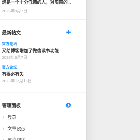
炳是一个十分低调的人，对周围的
人也十分客气，没有…
2026年8月7日
最新帖文
官方论坛
又给博客增加了微信读书功能
2026年8月7日
官方论坛
有得必有失
2025年12月13日
管理面板
登录
文章
RSS
评论
RSS