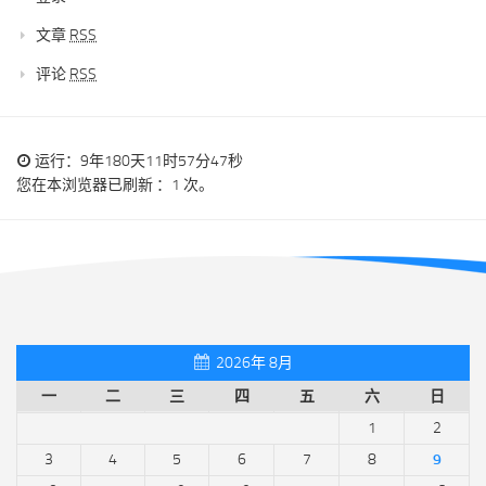
文章
RSS
评论
RSS
运行：9年180天11时57分47秒
您在本浏览器已刷新 ：1 次。
2026年 8月
一
二
三
四
五
六
日
1
2
3
4
5
6
7
8
9