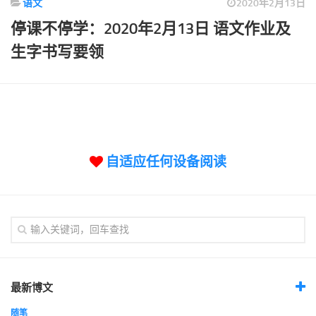
语文
2020年2月13日
标签
停课不停学：2020年2月13日 语文作业及
论坛
生字书写要领
论坛搜索
页面
关于
博客树
精品域名
自适应任何设备阅读
友情链接
最新博文
随笔