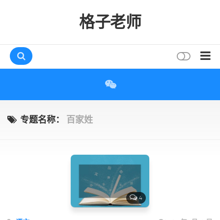
格子老师
首页
读书
互动
专题名称：
百家姓
评论
打赏
唠叨
读者
4
存档