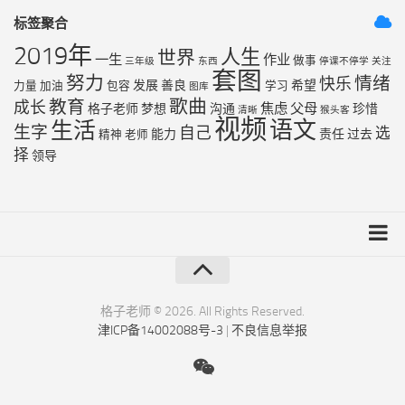
标签聚合
2019年
人生
世界
一生
作业
做事
三年级
东西
停课不停学
关注
套图
努力
情绪
快乐
发展
善良
希望
力量
加油
包容
学习
图库
歌曲
教育
成长
焦虑
父母
格子老师
梦想
沟通
珍惜
清晰
猴头客
视频
语文
生活
生字
自己
选
能力
责任
过去
精神
老师
择
领导
友链列表
最近更新
格子老师 © 2026. All Rights Reserved.
津ICP备14002088号-3
|
不良信息举报
RSS地图
XML地图