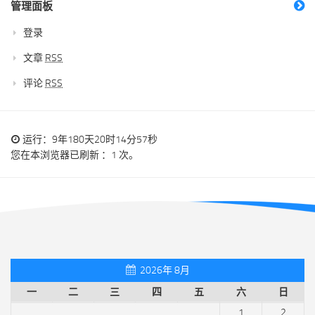
管理面板
登录
文章
RSS
评论
RSS
运行：9年180天20时14分57秒
您在本浏览器已刷新 ：1 次。
2026年 8月
一
二
三
四
五
六
日
1
2