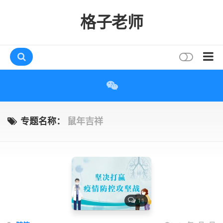
格子老师
首页
读书
互动
专题名称：
鼠年吉祥
评论
打赏
唠叨
读者
11
存档