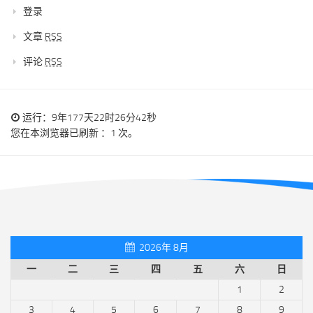
登录
文章
RSS
评论
RSS
运行：9年177天22时26分42秒
您在本浏览器已刷新 ：1 次。
2026年 8月
一
二
三
四
五
六
日
1
2
3
4
5
6
7
8
9