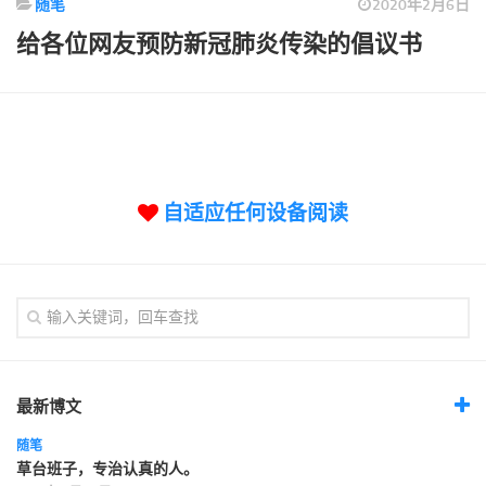
随笔
2020年2月6日
标签
给各位网友预防新冠肺炎传染的倡议书
论坛
论坛搜索
页面
关于
博客树
自适应任何设备阅读
精品域名
友情链接
最新博文
随笔
草台班子，专治认真的人。