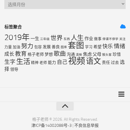
标签聚合
2019年
人生
世界
一生
作业
做事
三年级
东西
停课不停学
关注
套图
努力
情绪
快乐
发展
善良
希望
力量
加油
包容
学习
图库
歌曲
教育
成长
焦虑
父母
格子老师
梦想
沟通
珍惜
清晰
猴头客
视频
语文
生活
生字
自己
选
能力
责任
过去
精神
老师
择
领导
友链列表
最近更新
格子老师 © 2026. All Rights Reserved.
津ICP备14002088号-3
|
不良信息举报
RSS地图