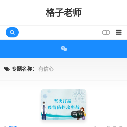
格子老师
首页
读书
互动
专题名称：
有信心
评论
打赏
唠叨
读者
11
存档