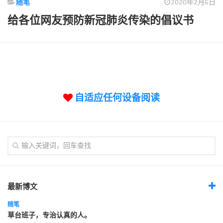
随笔
2020年2月6日
标签
给各位网友预防新冠肺炎传染的倡议书
论坛
论坛搜索
页面
关于
博客树
自适应任何设备阅读
精品域名
友情链接
最新博文
随笔
草台班子，专治认真的人。