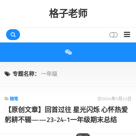
格子老师
首页
读书
互动
专题名称：
一年级
评论
打赏
随笔
2024年1月23日
唠叨
【原创文章】回首过往 星光闪烁 心怀热爱
读者
躬耕不辍——23-24-1一年级期末总结
存档