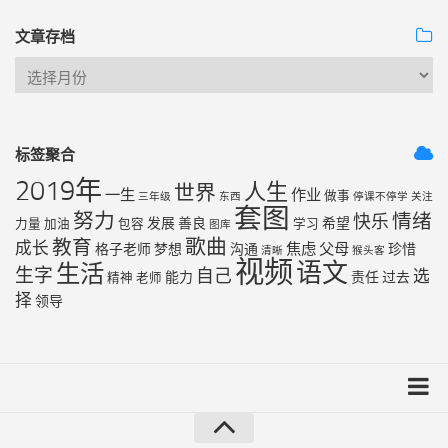
文章存档
标签聚合
2019年
人生
世界
一生
作业
做事
三年级
东西
停课不停学
关注
套图
努力
情绪
快乐
发展
善良
希望
力量
加油
包容
学习
图库
歌曲
教育
成长
焦虑
父母
格子老师
梦想
沟通
珍惜
清晰
猴头客
视频
语文
生活
生字
自己
选
能力
责任
过去
精神
老师
择
领导
友链列表