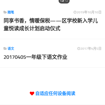
标签
12
论坛
随笔
2019年10月10日
论坛搜索
同享书香，情暖保税——区学校新入学儿
页面
童悦读成长计划启动仪式
关于
博客树
语文
2017年4月5日
精品域名
20170405一年级下语文作业
友情链接
自适应任何设备阅读