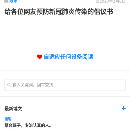
随笔
2020年2月6日
标签
给各位网友预防新冠肺炎传染的倡议书
论坛
论坛搜索
页面
关于
博客树
自适应任何设备阅读
精品域名
友情链接
最新博文
随笔
草台班子，专治认真的人。