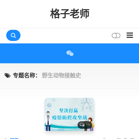
格子老师
首页
读书
互动
专题名称：
野生动物接触史
评论
打赏
唠叨
读者
11
存档