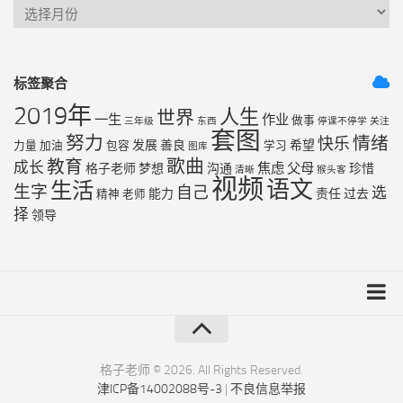
标签聚合
2019年
人生
世界
一生
作业
做事
三年级
东西
停课不停学
关注
套图
努力
情绪
快乐
发展
善良
希望
力量
加油
包容
学习
图库
歌曲
教育
成长
焦虑
父母
格子老师
梦想
沟通
珍惜
清晰
猴头客
视频
语文
生活
生字
自己
选
能力
责任
过去
精神
老师
择
领导
友链列表
最近更新
格子老师 © 2026. All Rights Reserved.
津ICP备14002088号-3
|
不良信息举报
RSS地图