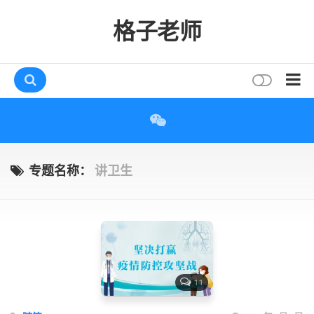
格子老师
首页
读书
互动
专题名称：
讲卫生
评论
打赏
唠叨
读者
11
存档