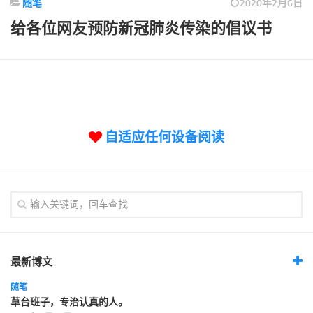
随笔
2020年2月6日
标签
给各位网友预防新冠肺炎传染的倡议书
论坛
论坛搜索
页面
关于
博客树
自适应任何设备阅读
精品域名
友情链接
最新博文
随笔
草台班子，专治认真的人。