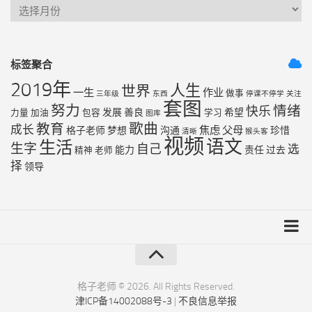
标签聚合
2019年
人生
世界
一生
作业
做事
三年级
东西
停课不停学
关注
套图
努力
情绪
快乐
发展
善良
希望
力量
加油
包容
学习
图库
歌曲
教育
成长
焦虑
父母
格子老师
梦想
沟通
珍惜
清晰
猴头客
视频
语文
生活
生字
自己
选
能力
责任
过去
精神
老师
择
领导
友链列表
最近更新
格子老师 © 2026. All Rights Reserved.
津ICP备14002088号-3
|
不良信息举报
RSS地图