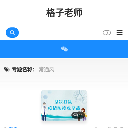
格子老师
首页
读书
互动
专题名称：
常通风
评论
打赏
唠叨
读者
11
存档