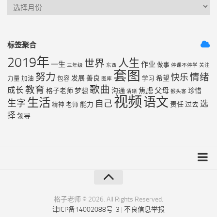
标签聚合
2019年
人生
世界
一生
作业
做事
三年级
东西
停课不停学
关注
套图
努力
情绪
快乐
发展
善良
希望
力量
加油
包容
学习
图库
歌曲
教育
成长
焦虑
父母
格子老师
梦想
沟通
珍惜
清晰
猴头客
视频
语文
生活
生字
自己
选
能力
责任
过去
精神
老师
择
领导
友链列表
最近更新
格子老师 © 2026. All Rights Reserved.
津ICP备14002088号-3
|
不良信息举报
RSS地图