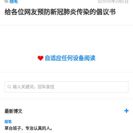
随笔
2020年2月6日
标签
给各位网友预防新冠肺炎传染的倡议书
论坛
论坛搜索
页面
关于
博客树
自适应任何设备阅读
精品域名
友情链接
最新博文
随笔
草台班子，专治认真的人。