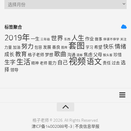
标签聚合
2019年
人生
世界
一生
作业
做事
三年级
东西
停课不停学
关注
套图
努力
情绪
快乐
发展
善良
希望
力量
加油
包容
学习
图库
歌曲
教育
成长
焦虑
父母
格子老师
梦想
沟通
珍惜
清晰
猴头客
视频
语文
生活
生字
自己
选
能力
责任
过去
精神
老师
择
领导
友链列表
最近更新
格子老师 © 2026. All Rights Reserved.
津ICP备14002088号-3
|
不良信息举报
RSS地图