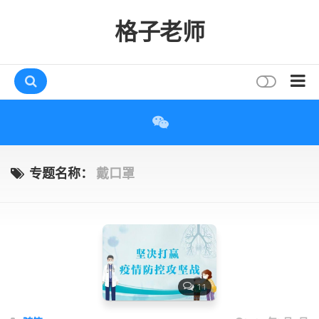
格子老师
首页
读书
互动
专题名称：
戴口罩
评论
打赏
唠叨
读者
11
存档