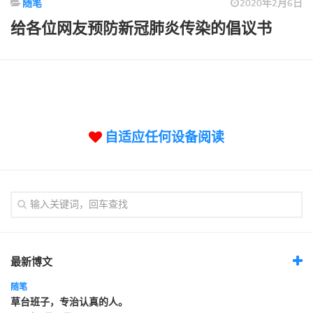
随笔
2020年2月6日
标签
给各位网友预防新冠肺炎传染的倡议书
论坛
论坛搜索
页面
关于
博客树
自适应任何设备阅读
精品域名
友情链接
最新博文
随笔
草台班子，专治认真的人。