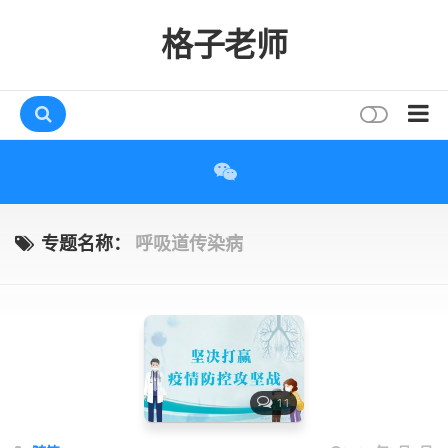
格子老师
首页
读书
互动
专题名称：
呼吸道传染病
评论
打赏
唠叨
读者
11
存档