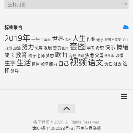
标签聚合
2019年
人生
世界
一生
作业
做事
三年级
东西
停课不停学
关注
套图
努力
情绪
快乐
发展
善良
希望
力量
加油
包容
学习
图库
歌曲
教育
成长
焦虑
父母
格子老师
梦想
沟通
珍惜
清晰
猴头客
视频
语文
生活
生字
自己
选
能力
责任
过去
精神
老师
择
领导
友链列表
最近更新
格子老师 © 2026. All Rights Reserved.
津ICP备14002088号-3
|
不良信息举报
RSS地图