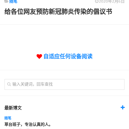
随笔
2020年2月6日
标签
给各位网友预防新冠肺炎传染的倡议书
论坛
论坛搜索
页面
关于
博客树
自适应任何设备阅读
精品域名
友情链接
最新博文
随笔
草台班子，专治认真的人。