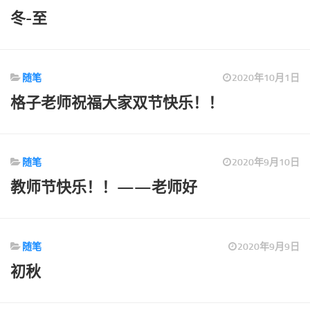
标签
冬-至
论坛
论坛搜索
页面
随笔
2020年10月1日
格子老师祝福大家双节快乐！！
关于
博客树
精品域名
随笔
2020年9月10日
友情链接
教师节快乐！！——老师好
随笔
2020年9月9日
初秋