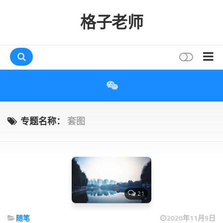
格子老师
首页
读书
互动
专题名称：
套图
评论
打赏
唠叨
读者
21
存档
随笔
2020年11月9日